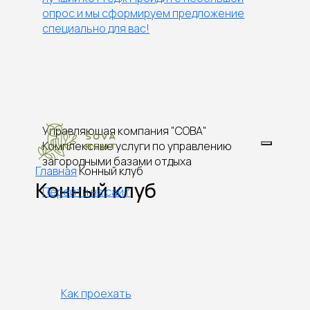
опрос и мы сформируем предложение
специально для вас!
Управляющая компания "СОВА"
Комплексные услуги по управлению
загородными базами отдыха
Главная
Конный клуб
Конный клуб
Перейти на сайт
Как проехать