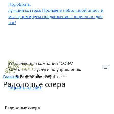
Подобрать
лучший коттедж
Пройдите небольшой опрос и
мы сформируем предложение специально для
вас!
Управляющая компания "СОВА"
Комплексные услуги по управлению
загородными базами отдыха
Главная
Радоновые озера
Радоновые озера
Перейти на сайт
Радоновые озера