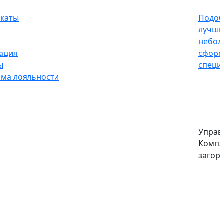
каты
Подо
лучш
небо
ация
сфор
ы
специ
ма лояльности
Упра
Комп
заго